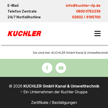
info@kuchler-rlp.de
E-Mail
0800 0752238
Telefon Zentrale
02602 / 9195700
24/7 Notfallhotline
Sie sind hier :
KUCHLER GmbH Kanal & Umwelttechnik
Kanalservice / Sanierung
Kanalsanierung
Saugwagen in der Nähe vo
Entsorgung und Verwertun
KUCHLER Gruppe
Bohrschlamm
Saugfahrzeug
Entleerung Entsorgung Öl
Be- und Entkiesen von Fl
© 2026
KUCHLER GmbH Kanal & Umwelttechnik
Großprofilsanierung
Nachhaltigkeit & Umwelt
– Ein Unternehmen der Kuchler Gruppe
Entsorgung von Kühlschmi
Wartung und Vollservice
Entleerung von Klärbecke
Kanalreinigung
Referenzen
Faultürmen per Saugbagg
Entsorgung
Zertifikate / Bestätigungen
Entleerung und Reinigung 
Prüfung & Generalinspekt