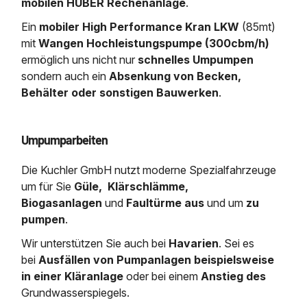
mobilen HUBER Rechenanlage
.
Ein
mobiler High Performance Kran LKW
(85mt)
mit
Wangen Hochleistungspumpe (300cbm/h)
ermöglich uns nicht nur
schnelles Umpumpen
sondern auch ein
Absenkung von Becken,
Behälter oder sonstigen Bauwerken
.
Umpumparbeiten
Die Kuchler GmbH nutzt moderne Spezial­fahrzeuge
um für Sie
Güle, Klärschlämme,
Biogasanlagen
und
Faultürme
aus
und um
zu
pumpen
.
Wir unterstützen Sie auch bei
Havarien
. Sei es
bei
Ausfällen von Pumpanlagen beispielsweise
in einer Kläranlage
oder bei einem
Anstieg des
Grundwasserspiegels.