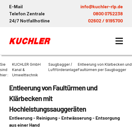
info@kuchler-rlp.de
E-Mail
0800 0752238
Telefon Zentrale
02602 / 9195700
24/7 Notfallhotline
Sie
KUCHLER GmbH
Saugbagger /
Entleerung von Klärbecken und
sind
Kanal &
Luftförderanlage
Faultürmen per Saugbagger
hier :
Umwelttechnik
Kanalservice / Sanierung
Entleerung von Faultürmen und
Kanalsanierung
Saugwagen in der Nähe vo
Entsorgung und Verwertun
KUCHLER Gruppe
Klärbecken mit
Bohrschlamm
Saugfahrzeug
Entleerung Entsorgung Öl
Be- und Entkiesen von Fl
Hochleistungssauggeräten
Großprofilsanierung
Nachhaltigkeit & Umwelt
Entsorgung von Kühlschmi
Wartung und Vollservice
Entleerung von Klärbecke
Entleerung - Reinigung - Entwässerung - Entsorgung
Kanalreinigung
Referenzen
Faultürmen per Saugbagg
Entsorgung
aus einer Hand
Entleerung und Reinigung 
Prüfung & Generalinspekt