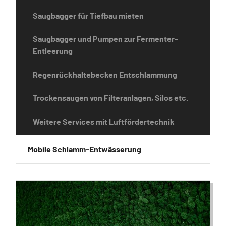
Saugbagger für Tiefbau mieten
Saugbagger und Pumpen zur Fermenter-
Entleerung
Regenrückhaltebecken Entschlammung
Trockensaugen von Filteranlagen, Silos etc.
Weitere Services mit Luftfördertechnik
Mobile Schlamm-Entwässerung