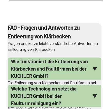
FAQ - Fragen und Antworten zu
Entleerung von Klärbecken
Fragen und kurze leicht verständliche Antworten zu
Entleerung von Klärbecken
Wie funktioniert die Entleerung von
Klärbecken und Faultürmen bei der
KUCHLER GmbH?
Die Entleerung von Klärbecken und Faultürmen bei
Welche Technologien setzt die
der KUCHLER GmbH erfolgt mit modernsten
Saugbaggern und Luftförderanlagen. Diese Geräte
KUCHLER GmbH bei der
bieten einen Volumenstrom von bis zu 42.000 m³/h,
Faulturmreinigung ein?
was eine effiziente und gründliche Reinigung