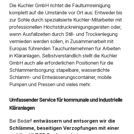
Die Kuchler GmbH richtet die Faulturmreinigung
komplett auf die Um­stände vor Ort aus­: Ent­weder bis
zur Sohle durch spezia­li­sierte Kuchler‐Mitar­beiter mit
professionellen Höchst­druck­reinigungs­geräten oder,
wenn Ausfallzeiten durch Still- und Trockenlegung
vermieden werden sollen, in Zusam­men­arbeit mit
Europas führen­den Tauch­unter­nehmen für Arbeiten
in Kläranlagen. Selbst­ver­ständ­lich stellt die Kuchler
GmbH auch alle erfor­der­lichen Posi­tionen für die
Schlamm­entsorgung: stapelbare, wasser­dichte
Schlamm‐ und Ent­wäs­serungs­con­tainer, mobile
Pumpen und Pressen und vieles mehr.
Umfassender Service für kom­mu­na­le und industrielle
Klär­anlagen
Bei Bedarf
entwässern und entsorgen wir die
Schlämme, beseitigen Verzopfungen mit einer