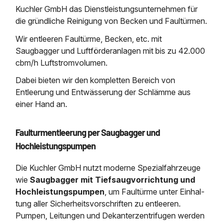
Regenrückhaltebecken
Grubenentleerung
News & Aktuelles
Entleerung und Aussaugen
Kuchler GmbH das Dienst­leistungs­unter­nehmen für
Sanierung von Abscheide
Abscheiderwartung & Entleerung
Austausch von Biofilterma
Wasserhaltung Umpumpe
die gründ­liche Reinigung von Becken und Faultürmen.
Saugbagger für Tiefbau m
Fettabscheider Entleerun
Wir entleeren Faultürme, Becken, etc. mit
Schießstandsanierung -
Dükerreinigung Beckenrei
Entsorgung
Saugbagger und Pumpen z
Saugbagger und Luftförderanlagen mit bis zu 42.000
Geschosssandfang
Saugbagger / Luftförderanlage
Fermenter-Entleerung
cbm/h Luftstromvolumen.
Regenrückhaltebecken
Dabei bieten wir den kompletten Bereich von
Entschlammung
Mobile Schlamm-Entwässerung
Entleerung und Entwässerung der Schlämme aus
Trockensaugen von Filtera
einer Hand an.
etc.
Unternehmen
Faulturmentleerung per Saugbagger und
Weitere Services mit Luft
Hochleistungspumpen
Stellenangebote
Die Kuchler GmbH nutzt moderne Spezial­fahrzeuge
wie
Saugbagger mit Tief­saug­vor­rich­tung und
Kontakt
Hochleistungspumpen
, um Faultürme unter Ein­hal­
tung aller Sicher­heits­vor­schrif­ten zu ent­leeren.
Pumpen, Leitungen und Dekanter­zentri­fugen werden