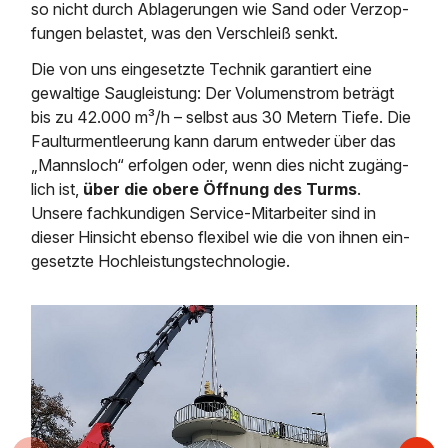
so nicht durch Ablage­run­gen wie Sand oder Ver­zop­
fungen belastet, was den Verschleiß senkt.
Die von uns ein­ge­setzte Technik garan­tiert eine
gewaltige Saug­leistung: Der Volumen­strom beträgt
bis zu 42.000 m³/h – selbst aus 30 Metern Tiefe. Die
Faulturm­entleerung kann darum ent­weder über das
„Manns­loch“ erfolgen oder, wenn dies nicht zu­gäng­
lich ist,
über die obere Öffnung des Turms
.
Unsere fachkundigen Service‐Mitarbeiter sind in
dieser Hin­sicht ebenso flexibel wie die von ihnen ein­
ge­setzte Hoch­leistungs­technologie.