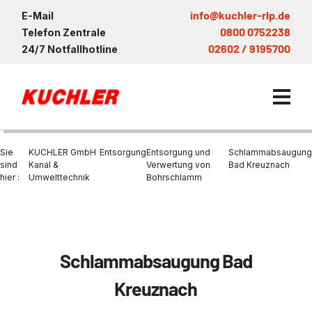
info@kuchler-rlp.de
E-Mail
0800 0752238
Telefon Zentrale
02602 / 9195700
24/7 Notfallhotline
Sie
KUCHLER GmbH
Entsorgung
Entsorgung und
Schlammabsaugung
sind
Kanal &
Verwertung von
Bad Kreuznach
hier :
Umwelttechnik
Bohrschlamm
Kanalservice / Sanierung
Kanalsanierung
Saugwagen in der Nähe vo
Entsorgung und Verwertun
KUCHLER Gruppe
Bohrschlamm
Saugfahrzeug
Entleerung Entsorgung Öl
Be- und Entkiesen von Fl
Großprofilsanierung
Nachhaltigkeit & Umwelt
Schlammabsaugung Bad
Entsorgung von Kühlschmi
Wartung und Vollservice
Entleerung von Klärbecke
Kreuznach
Kanalreinigung
Referenzen
Faultürmen per Saugbagg
Entsorgung
Entleerung und Reinigung 
Prüfung & Generalinspekt