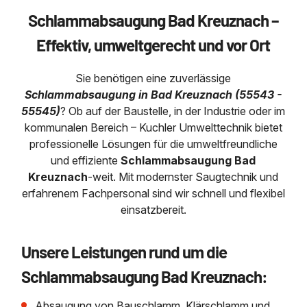
Regenrückhaltebecken
Grubenentleerung
News & Aktuelles
Entleerung und Aussaugen
Schlammabsaugung Bad Kreuznach –
Sanierung von Abscheide
Abscheiderwartung & Entleerung
Austausch von Biofilterma
Wasserhaltung Umpumpe
Saugbagger für Tiefbau m
Effektiv, umweltgerecht und vor Ort
Fettabscheider Entleerun
Schießstandsanierung -
Dükerreinigung Beckenrei
Entsorgung
Saugbagger und Pumpen z
Geschosssandfang
Saugbagger / Luftförderanlage
Fermenter-Entleerung
Sie benötigen eine zuverlässige
Schlammabsaugung in Bad Kreuznach (55543 -
Regenrückhaltebecken
55545)
? Ob auf der Baustelle, in der Industrie oder im
Entschlammung
Mobile Schlamm-Entwässerung
kommunalen Bereich – Kuchler Umwelttechnik bietet
Trockensaugen von Filtera
professionelle Lösungen für die umweltfreundliche
etc.
und effiziente
Schlammabsaugung Bad
Unternehmen
Kreuznach
-weit. Mit modernster Saugtechnik und
Weitere Services mit Luft
erfahrenem Fachpersonal sind wir schnell und flexibel
einsatzbereit.
Stellenangebote
Unsere Leistungen rund um die
Kontakt
Schlammabsaugung Bad Kreuznach:
Absaugung von Bauschlamm, Klärschlamm und