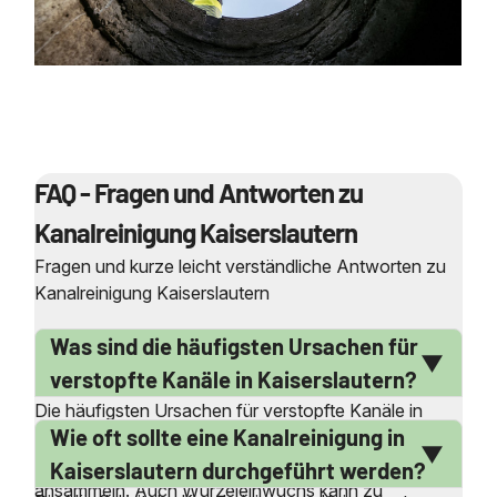
FAQ - Fragen und Antworten zu
Kanalreinigung Kaiserslautern
Fragen und kurze leicht verständliche Antworten zu
Kanalreinigung Kaiserslautern
Was sind die häufigsten Ursachen für
verstopfte Kanäle in Kaiserslautern?
Die häufigsten Ursachen für verstopfte Kanäle in
Wie oft sollte eine Kanalreinigung in
Kaiserslautern sind Ablagerungen von Fett, Öl und
anderen Rückständen, die sich im Laufe der Zeit
Kaiserslautern durchgeführt werden?
ansammeln. Auch Wurzeleinwuchs kann zu