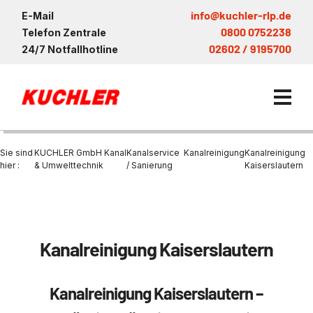
info@kuchler-rlp.de
E-Mail
0800 0752238
Telefon Zentrale
02602 / 9195700
24/7 Notfallhotline
Sie sind
KUCHLER GmbH Kanal
Kanalservice
Kanalreinigung
Kanalreinigung
hier :
& Umwelttechnik
/ Sanierung
Kaiserslautern
Kanalservice / Sanierung
Kanalsanierung
Saugwagen in der Nähe vo
Entsorgung und Verwertun
KUCHLER Gruppe
Bohrschlamm
Saugfahrzeug
Kanalreinigung Kaiserslautern
Entleerung Entsorgung Öl
Be- und Entkiesen von Fl
Großprofilsanierung
Nachhaltigkeit & Umwelt
Entsorgung von Kühlschmi
Wartung und Vollservice
Entleerung von Klärbecke
Kanalreinigung
Referenzen
Faultürmen per Saugbagg
Kanalreinigung Kaiserslautern –
Entsorgung
Entleerung und Reinigung 
Prüfung & Generalinspekt