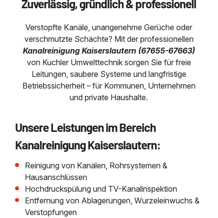
Regenrückhaltebecken
Grubenentleerung
News & Aktuelles
Zuverlässig, gründlich & professionell
Entleerung und Aussaugen
Sanierung von Abscheide
Abscheiderwartung & Entleerung
Austausch von Biofilterma
Wasserhaltung Umpumpe
Saugbagger für Tiefbau m
Verstopfte Kanäle, unangenehme Gerüche oder
Fettabscheider Entleerun
verschmutzte Schächte? Mit der professionellen
Schießstandsanierung -
Dükerreinigung Beckenrei
Entsorgung
Saugbagger und Pumpen z
Geschosssandfang
Saugbagger / Luftförderanlage
Kanalreinigung Kaiserslautern (67655-67663)
Fermenter-Entleerung
von Kuchler Umwelttechnik sorgen Sie für freie
Regenrückhaltebecken
Leitungen, saubere Systeme und langfristige
Entschlammung
Mobile Schlamm-Entwässerung
Betriebssicherheit – für Kommunen, Unternehmen
und private Haushalte.
Trockensaugen von Filtera
etc.
Unternehmen
Unsere Leistungen im Bereich
Weitere Services mit Luft
Kanalreinigung Kaiserslautern:
Stellenangebote
Reinigung von Kanälen, Rohrsystemen &
Hausanschlüssen
Kontakt
Hochdruckspülung und TV-Kanalinspektion
Entfernung von Ablagerungen, Wurzeleinwuchs &
Verstopfungen