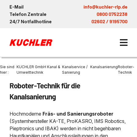
info@kuchler-rlp.de
E-Mail
0800 0752238
Telefon Zentrale
02602 / 9195700
24/7 Notfallhotline
Sie sind
KUCHLER GmbH Kanal &
Kanalservice /
Kanalsanierung
Roboter-
hier :
Umwelttechnik
Sanierung
Technik
Roboter‐Technik für die
Kanalservice / Sanierung
Kanalsanierung
Kanalsanierung
Saugwagen in der Nähe vo
Entsorgung und Verwertun
KUCHLER Gruppe
Bohrschlamm
Saugfahrzeug
Entleerung Entsorgung Öl
Be- und Entkiesen von Fl
Großprofilsanierung
Nachhaltigkeit & Umwelt
Hochmoderne
Fräs‐ und Sanierungs­roboter
Entsorgung von Kühlschmi
Wartung und Vollservice
Entleerung von Klärbecke
(Systemhersteller KA-TE, ProKASRO, IMS Robotics,
Kanalreinigung
Referenzen
Faultürmen per Saugbagg
Entsorgung
Pieptronics und IBAK) werden in nicht begeh­baren
Entleerung und Reinigung 
Prüfung & Generalinspekt
Hauptkanälen und Anschlussleitungen in den