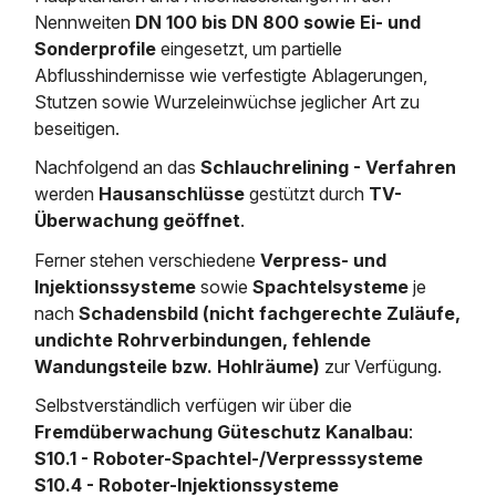
Regenrückhaltebecken
Grubenentleerung
News & Aktuelles
Entleerung und Aussaugen
Nennweiten
DN 100 bis DN 800 sowie Ei- und
Sanierung von Abscheide
Abscheiderwartung & Entleerung
Austausch von Biofilterma
Wasserhaltung Umpumpe
Sonderprofile
eingesetzt, um partielle
Saugbagger für Tiefbau m
Fettabscheider Entleerun
Abflusshindernisse wie verfestigte Ablagerungen,
Schießstandsanierung -
Dükerreinigung Beckenrei
Entsorgung
Saugbagger und Pumpen z
Stutzen sowie Wurzeleinwüchse jeglicher Art zu
Geschosssandfang
Saugbagger / Luftförderanlage
Fermenter-Entleerung
beseitigen.
Regenrückhaltebecken
Nachfolgend an das
Schlauchrelining - Verfahren
Entschlammung
Mobile Schlamm-Entwässerung
werden
Hausanschlüsse
gestützt durch
TV-
Überwachung geöffnet
.
Trockensaugen von Filtera
etc.
Ferner stehen verschiedene
Verpress- und
Unternehmen
Injektionssysteme
sowie
Spachtelsysteme
je
Weitere Services mit Luft
nach
Schadensbild (nicht fachgerechte Zuläufe,
undichte Rohrverbindungen, fehlende
Stellenangebote
Wandungsteile bzw. Hohlräume)
zur Verfügung.
Selbstverständlich verfügen wir über die
Kontakt
Fremdüberwachung Güteschutz Kanalbau
:
S10.1 - Roboter-Spachtel-/Verpresssysteme
S10.4 - Roboter-Injektionssysteme