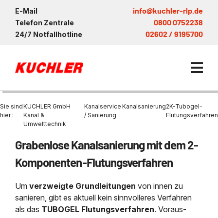
info@kuchler-rlp.de
E-Mail
0800 0752238
Telefon Zentrale
02602 / 9195700
24/7 Notfallhotline
Sie sind
KUCHLER GmbH
Kanalservice
Kanalsanierung
2K-Tubogel-
hier :
Kanal &
/ Sanierung
Flutungsverfahren
Umwelttechnik
Kanalservice / Sanierung
Grabenlose Kanalsanierung mit dem 2‐
Kanalsanierung
Saugwagen in der Nähe vo
Entsorgung und Verwertun
KUCHLER Gruppe
Komponenten‐Flutungsverfahren
Bohrschlamm
Saugfahrzeug
Entleerung Entsorgung Öl
Be- und Entkiesen von Fl
Großprofilsanierung
Nachhaltigkeit & Umwelt
Um
verzweigte Grundleitungen
von innen zu
Entsorgung von Kühlschmi
Wartung und Vollservice
Entleerung von Klärbecke
sanieren, gibt es aktuell kein sinn­volleres Verfahren
Kanalreinigung
Referenzen
Faultürmen per Saugbagg
Entsorgung
Entleerung und Reinigung 
als das
TUBOGEL Flutungsverfahren
. Voraus­
Prüfung & Generalinspekt