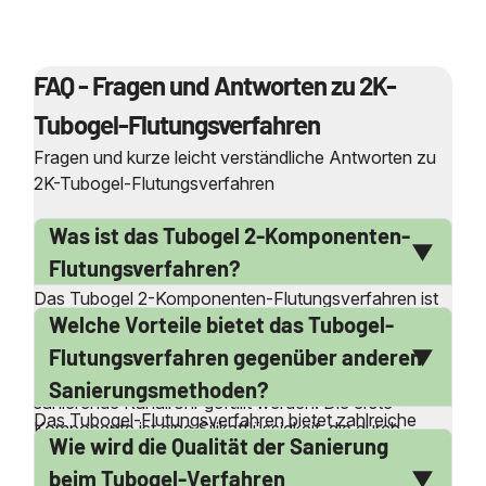
FAQ - Fragen und Antworten zu 2K-
Tubogel-Flutungsverfahren
Fragen und kurze leicht verständliche Antworten zu
2K-Tubogel-Flutungsverfahren
Was ist das Tubogel 2-Komponenten-
Flutungsverfahren?
Das Tubogel 2-Komponenten-Flutungsverfahren ist
Welche Vorteile bietet das Tubogel-
eine innovative Methode zur Sanierung verzweigter
Grundleitungen von innen. Es verwendet zwei
Flutungsverfahren gegenüber anderen
spezielle Flüssigkeiten, die nacheinander in das zu
Sanierungsmethoden?
sanierende Kanalrohr gefüllt werden. Die erste
Das Tubogel-Flutungsverfahren bietet zahlreiche
Komponente ist eine Silikatflüssigkeit, die durch
Wie wird die Qualität der Sanierung
Vorteile gegenüber herkömmlichen
Schadstellen ins umgebende Erdreich dringt. Die
Sanierungsmethoden. Es ist besonders effektiv bei
beim Tubogel-Verfahren
zweite Flüssigkeit reagiert mit der ersten, um ein