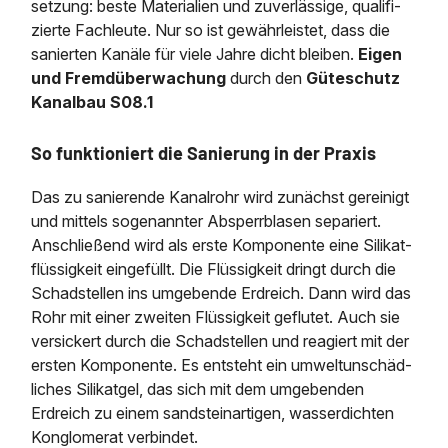
Regenrückhaltebecken
Grubenentleerung
News & Aktuelles
Entleerung und Aussaugen
setzung: beste Materialien und zuver­lässige, quali­fi­
Sanierung von Abscheide
zierte Fach­leute. Nur so ist gewähr­leistet, dass die
Abscheiderwartung & Entleerung
Austausch von Biofilterma
Wasserhaltung Umpumpe
Saugbagger für Tiefbau m
sanierten Kanäle für viele Jahre dicht bleiben.
Eigen
Fettabscheider Entleerun
und Fremdüberwachung
durch den
Güteschutz
Schießstandsanierung -
Dükerreinigung Beckenrei
Entsorgung
Saugbagger und Pumpen z
Geschosssandfang
Kanalbau S08.1
Saugbagger / Luftförderanlage
Fermenter-Entleerung
Regenrückhaltebecken
So funktioniert die Sanierung in der Praxis
Entschlammung
Mobile Schlamm-Entwässerung
Das zu sanierende Kanalrohr wird zunächst gereinigt
Trockensaugen von Filtera
und mittels sogenannter Absperr­blasen separiert.
etc.
Unternehmen
Anschließend wird als erste Komponente eine Silikat­
Weitere Services mit Luft
flüssig­keit einge­füllt. Die Flüssig­keit dringt durch die
Schad­stellen ins umgebende Erdreich. Dann wird das
Stellenangebote
Rohr mit einer zweiten Flüssig­keit geflutet. Auch sie
ver­sickert durch die Schad­stellen und reagiert mit der
ersten Komponente. Es entsteht ein umwelt­un­schäd­
Kontakt
liches Silikatgel, das sich mit dem umgeben­den
Erdreich zu einem sand­stein­artigen, wasser­dichten
Konglomerat verbindet.