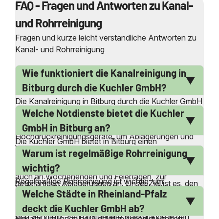
FAQ - Fragen und Antworten zu Kanal-
und Rohrreinigung
Fragen und kurze leicht verständliche Antworten zu
Kanal- und Rohrreinigung
Wie funktioniert die Kanalreinigung in
Bitburg durch die Kuchler GmbH?
Die Kanalreinigung in Bitburg durch die Kuchler GmbH
Welche Notdienste bietet die Kuchler
erfolgt durch den Einsatz moderner Techniken und
Geräte. Unsere qualifizierten Mitarbeiter verwenden
GmbH in Bitburg an?
Hochdruckreinigungsgeräte, um Ablagerungen und
Die Kuchler GmbH bietet in Bitburg einen
Verstopfungen effektiv zu beseitigen. Wir bieten auch
Warum ist regelmäßige Rohrreinigung
umfassenden Notdienst für Rohr- und Kanalreinigung
spezielle Verfahren wie das Fräsen von
an. Unser Team steht Ihnen 24 Stunden am Tag,
wichtig?
Wurzeleinwüchsen und die Entfernung von
auch an Wochenenden und Feiertagen, zur
Regelmäßige Rohrreinigung ist wichtig, um
betonartigen Ablagerungen an. Unser Ziel ist es, den
Verfügung. Wir reagieren schnell auf Notfälle wie
Welche Städte in Rheinland-Pfalz
Ablagerungen und Verstopfungen zu verhindern, die
Abfluss schnell wiederherzustellen und zukünftige
verstopfte Toiletten, überlaufende Abflüsse oder
den Abfluss behindern können. Mit der Zeit sammeln
Probleme zu verhindern. Wir sind rund um die Uhr im
deckt die Kuchler GmbH ab?
Wasserrückstau. Unser Ziel ist es, die Situation
sich Schmutz, Fett und andere Rückstände in den
Einsatz, um Ihnen bei Notfällen sofort zu helfen.