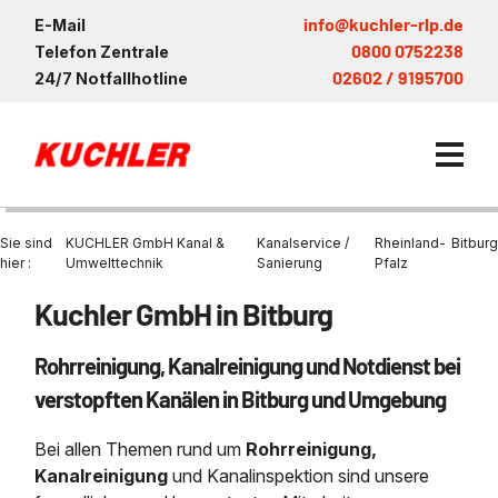
info@kuchler-rlp.de
E-Mail
0800 0752238
Telefon Zentrale
02602 / 9195700
24/7 Notfallhotline
Sie sind
KUCHLER GmbH Kanal &
Kanalservice /
Rheinland-
Bitburg
hier :
Umwelttechnik
Sanierung
Pfalz
Kuchler GmbH in Bitburg
Kanalservice / Sanierung
Rohrreinigung, Kanalreinigung und Notdienst bei
Kanalsanierung
Saugwagen in der Nähe vo
Entsorgung und Verwertun
KUCHLER Gruppe
Bohrschlamm
Saugfahrzeug
Entleerung Entsorgung Öl
Be- und Entkiesen von Fl
verstopften Kanälen in Bitburg und Umgebung
Großprofilsanierung
Nachhaltigkeit & Umwelt
Entsorgung von Kühlschmi
Wartung und Vollservice
Entleerung von Klärbecke
Bei allen Themen rund um
Rohrreinigung,
Kanalreinigung
Referenzen
Faultürmen per Saugbagg
Entsorgung
Kanalreinigung
und Kanalinspektion sind unsere
Entleerung und Reinigung 
Prüfung & Generalinspekt