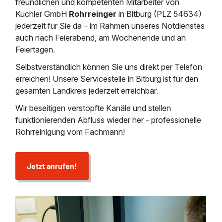
Regenrückhaltebecken
Grubenentleerung
News & Aktuelles
freundlichen und kompetenten Mitarbeiter von
Entleerung und Aussaugen
Sanierung von Abscheide
Kuchler GmbH
Rohrreinger
in Bitburg (PLZ 54634)
Abscheiderwartung & Entleerung
Austausch von Biofilterma
Wasserhaltung Umpumpe
Saugbagger für Tiefbau m
jederzeit für Sie da – im Rahmen unseres Notdienstes
Fettabscheider Entleerun
auch nach Feierabend, am Wochenende und an
Schießstandsanierung -
Dükerreinigung Beckenrei
Entsorgung
Saugbagger und Pumpen z
Feiertagen.
Geschosssandfang
Saugbagger / Luftförderanlage
Fermenter-Entleerung
Selbstverständlich können Sie uns direkt per Telefon
Regenrückhaltebecken
erreichen! Unsere Servicestelle in Bitburg ist für den
Entschlammung
Mobile Schlamm-Entwässerung
gesamten Landkreis jederzeit erreichbar.
Trockensaugen von Filtera
Wir beseitigen verstopfte Kanäle und stellen
etc.
Unternehmen
funktionierenden Abfluss wieder her - professionelle
Rohrreinigung vom Fachmann!
Weitere Services mit Luft
Stellenangebote
Jetzt anrufen!
Kontakt