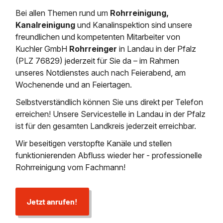
Regenrückhaltebecken
Grubenentleerung
News & Aktuelles
Entleerung und Aussaugen
Sanierung von Abscheide
Bei allen Themen rund um
Rohrreinigung,
Abscheiderwartung & Entleerung
Austausch von Biofilterma
Wasserhaltung Umpumpe
Saugbagger für Tiefbau m
Kanalreinigung
und Kanalinspektion sind unsere
Fettabscheider Entleerun
freundlichen und kompetenten Mitarbeiter von
Schießstandsanierung -
Dükerreinigung Beckenrei
Entsorgung
Saugbagger und Pumpen z
Kuchler GmbH
Rohrreinger
in Landau in der Pfalz
Geschosssandfang
Saugbagger / Luftförderanlage
Fermenter-Entleerung
(PLZ 76829) jederzeit für Sie da – im Rahmen
unseres Notdienstes auch nach Feierabend, am
Regenrückhaltebecken
Entschlammung
Wochenende und an Feiertagen.
Mobile Schlamm-Entwässerung
Selbstverständlich können Sie uns direkt per Telefon
Trockensaugen von Filtera
etc.
erreichen! Unsere Servicestelle in Landau in der Pfalz
Unternehmen
ist für den gesamten Landkreis jederzeit erreichbar.
Weitere Services mit Luft
Wir beseitigen verstopfte Kanäle und stellen
Stellenangebote
funktionierenden Abfluss wieder her - professionelle
Rohrreinigung vom Fachmann!
Kontakt
Jetzt anrufen!