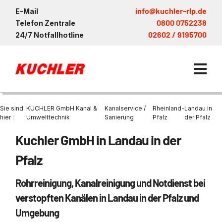
info@kuchler-rlp.de
E-Mail
0800 0752238
Telefon Zentrale
02602 / 9195700
24/7 Notfallhotline
Sie sind
KUCHLER GmbH Kanal &
Kanalservice /
Rheinland-
Landau in
hier :
Umwelttechnik
Sanierung
Pfalz
der Pfalz
Kuchler GmbH in Landau in der
Kanalservice / Sanierung
Pfalz
Kanalsanierung
Saugwagen in der Nähe vo
Entsorgung und Verwertun
KUCHLER Gruppe
Bohrschlamm
Saugfahrzeug
Entleerung Entsorgung Öl
Be- und Entkiesen von Fl
Rohrreinigung, Kanalreinigung und Notdienst bei
Großprofilsanierung
Nachhaltigkeit & Umwelt
Entsorgung von Kühlschmi
Wartung und Vollservice
Entleerung von Klärbecke
verstopften Kanälen in Landau in der Pfalz und
Kanalreinigung
Referenzen
Faultürmen per Saugbagg
Entsorgung
Umgebung
Entleerung und Reinigung 
Prüfung & Generalinspekt