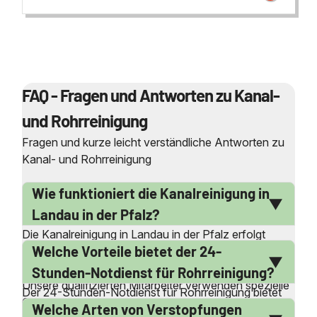
FAQ - Fragen und Antworten zu Kanal-
und Rohrreinigung
Fragen und kurze leicht verständliche Antworten zu
Kanal- und Rohrreinigung
Wie funktioniert die Kanalreinigung in
Landau in der Pfalz?
Die Kanalreinigung in Landau in der Pfalz erfolgt
Welche Vorteile bietet der 24-
durch den Einsatz moderner Techniken wie
Hochdruckspülung und mechanische Reinigung.
Stunden-Notdienst für Rohrreinigung?
Unsere qualifizierten Mitarbeiter verwenden spezielle
Der 24-Stunden-Notdienst für Rohrreinigung bietet
Geräte, um Ablagerungen und Verstopfungen effektiv
Welche Arten von Verstopfungen
schnelle Hilfe bei akuten Verstopfungen und